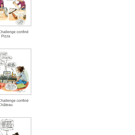
 Challenge confiné
Pizza
 Challenge confiné
Château