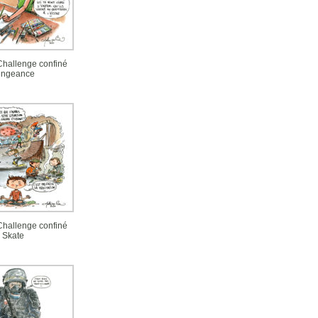
 Challenge confiné
engeance
 Challenge confiné
Skate