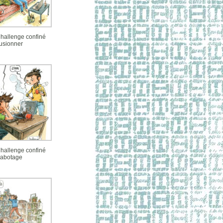
Challenge confiné
usionner
Challenge confiné
abotage