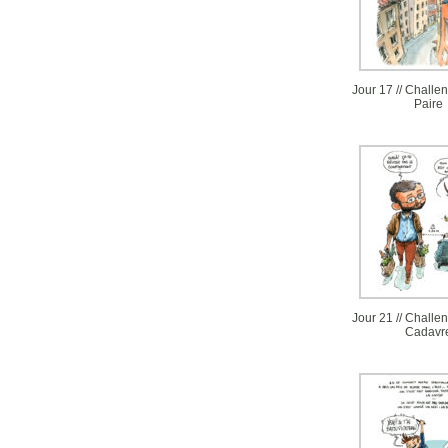
Jour 17 // Challe
Paire
Jour 21 // Challen
Cadavr