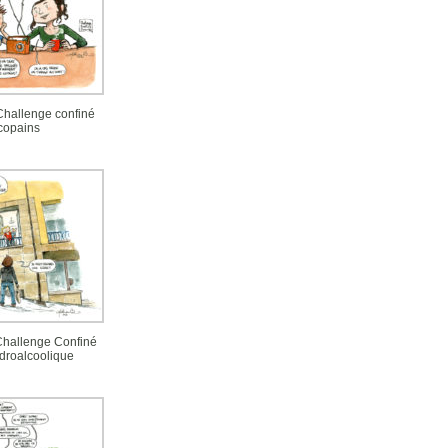
 Challenge confiné
copains
 Challenge Confiné
droalcoolique